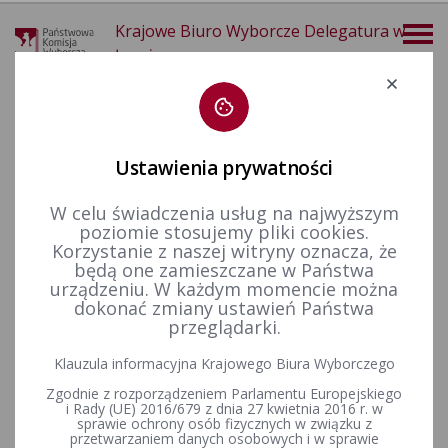
Krajowe Biuro Wyborcze Delegatura w
Łomży
Deklaracja dostępności
Ustawienia prywatności
W celu świadczenia usług na najwyższym
poziomie stosujemy pliki cookies.
więcej
Korzystanie z naszej witryny oznacza, że
będą one zamieszczane w Państwa
Wybory i referenda
Wybory samorządowe i referenda lokalne
Wybory samorządowe w 2018&nbsp;r.
Komunikaty Komisarza Wyborczego
urządzeniu. W każdym momencie można
dokonać zmiany ustawień Państwa
przeglądarki.
Komunikat Komisarza Wyborczego w Łomży z dnia 25
Klauzula informacyjna Krajowego Biura Wyborczego
września 2019 r. o przyjętych i odrzuconych sprawozdaniach
Zgodnie z rozporządzeniem Parlamentu Europejskiego
finansowych komitetów wyborczych z wyborów
i Rady (UE) 2016/679 z dnia 27 kwietnia 2016 r. w
zarządzonych na dzień 21 października 2018 r.
sprawie ochrony osób fizycznych w związku z
przetwarzaniem danych osobowych i w sprawie