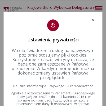
Krajowe Biuro Wyborcze Delegatura w
Łomży
Deklaracja dostępności
Ustawienia prywatności
W celu świadczenia usług na najwyższym
poziomie stosujemy pliki cookies.
więcej
Korzystanie z naszej witryny oznacza, że
będą one zamieszczane w Państwa
Wybory i referenda
Wybory do Sejmu i do Senatu
urządzeniu. W każdym momencie można
dokonać zmiany ustawień Państwa
przeglądarki.
Wybory do Sejmu i do Senatu Rzeczypospolitej Polskiej 2023
Klauzula informacyjna Krajowego Biura Wyborczego
r.
Zgodnie z rozporządzeniem Parlamentu Europejskiego
i Rady (UE) 2016/679 z dnia 27 kwietnia 2016 r. w
sprawie ochrony osób fizycznych w związku z
przetwarzaniem danych osobowych i w sprawie
Wybory do Sejmu i do Senatu Rzeczypospolitej Polskiej 2019