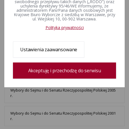
swobodnego przepływu takich danych („RODO”) oraz
r.
uchylenia dyrektywy 95/46/WE informujemy, że
administratorem Pani/Pana danych osobowych jest
Krajowe Biuro Wyborcze z siedzibą w Warszawie, przy
ul. Wiejskiej 10, 00-902 Warszawa.
Wybory do Sejmu i do Senatu Rzeczypospolitej Polskiej 2015
r.
Polityka prywatności
Wybory do Sejmu i do Senatu Rzeczypospolitej Polskiej 2011
Ustawienia zaawansowane
r.
Wybory do Sejmu i do Senatu Rzeczypospolitej Polskiej 2007
Akceptuję i przechodzę do serwisu
r.
Wybory do Sejmu i do Senatu Rzeczypospolitej Polskiej 2005
r.
Wybory do Sejmu i do Senatu Rzeczypospolitej Polskiej 2001
r.