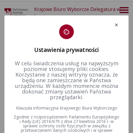
Krajowe Biuro Wyborcze Delegatura w
Łomży
Deklaracja dostępności
Ustawienia prywatności
W celu świadczenia usług na najwyższym
poziomie stosujemy pliki cookies.
więcej
Korzystanie z naszej witryny oznacza, że
będą one zamieszczane w Państwa
Wybory i referenda
Wybory Prezydenta Rzeczypospolitej Polskiej
Wybory Prezydenta RP w 2025 r.
Informacje ogólne
urządzeniu. W każdym momencie można
dokonać zmiany ustawień Państwa
przeglądarki.
Obwieszczenie Państwowej Komisji Wyborczej z dnia 23
Klauzula informacyjna Krajowego Biura Wyborczego
kwietnia 2025 r. o kandydatach na Prezydenta
Zgodnie z rozporządzeniem Parlamentu Europejskiego
Rzeczypospolitej Polskiej w wyborach zarządzonych na dzień
i Rady (UE) 2016/679 z dnia 27 kwietnia 2016 r. w
18 maja 2025 r.
sprawie ochrony osób fizycznych w związku z
przetwarzaniem danych osobowych i w sprawie