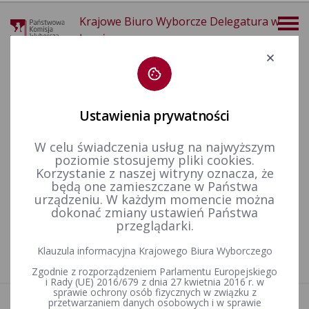
Krajowe Biuro Wyborcze Delegatura w
Łomży
Deklaracja dostępności
Ustawienia prywatności
W celu świadczenia usług na najwyższym
poziomie stosujemy pliki cookies.
więcej
Korzystanie z naszej witryny oznacza, że
będą one zamieszczane w Państwa
Wybory i referenda
Wybory samorządowe i referenda lokalne
Wybory samorządowe w 2018&nbsp;r.
urządzeniu. W każdym momencie można
dokonać zmiany ustawień Państwa
przeglądarki.
Nie znaleziono artykułów
Klauzula informacyjna Krajowego Biura Wyborczego
Zgodnie z rozporządzeniem Parlamentu Europejskiego
i Rady (UE) 2016/679 z dnia 27 kwietnia 2016 r. w
sprawie ochrony osób fizycznych w związku z
przetwarzaniem danych osobowych i w sprawie
Aktualności