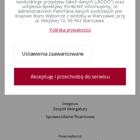
swobodnego przepływu takich danych („RODO”) oraz
Wydarzenia
uchylenia dyrektywy 95/46/WE informujemy, że
administratorem Pani/Pana danych osobowych jest
Informacje
Krajowe Biuro Wyborcze z siedzibą w Warszawie, przy
Wyjaśnienia, stanowiska, komunikaty
ul. Wiejskiej 10, 00-902 Warszawa.
Uchwały
Polityka prywatności
Postanowienia
Urzędnicy wyborczy
Okręgi wyborcze i obwody głosowania
Ustawienia zaawansowane
Konkurs „Wybieram Wybory”
Archiwum
Akceptuję i przechodzę do serwisu
Komisarz
Delegatura
Zespół delegatury
Sprawozdanie finansowe
Prawo wyborcze