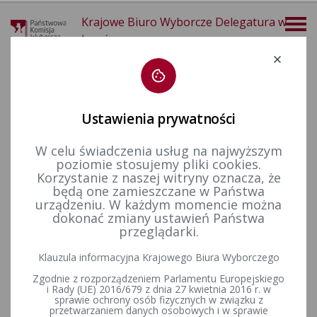
Krajowe Biuro Wyborcze Delegatura w
Łomży
Deklaracja dostępności
Ustawienia prywatności
W celu świadczenia usług na najwyższym
poziomie stosujemy pliki cookies.
więcej
Korzystanie z naszej witryny oznacza, że
będą one zamieszczane w Państwa
Wybory i referenda
Referenda ogólnokrajowe
urządzeniu. W każdym momencie można
dokonać zmiany ustawień Państwa
przeglądarki.
Klauzula informacyjna Krajowego Biura Wyborczego
Referendum ogólnokrajowe w 2023 r.
Zgodnie z rozporządzeniem Parlamentu Europejskiego
i Rady (UE) 2016/679 z dnia 27 kwietnia 2016 r. w
sprawie ochrony osób fizycznych w związku z
przetwarzaniem danych osobowych i w sprawie