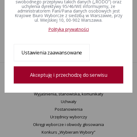
Referendum ogólnokrajowe w 2015 r.
swobodnego przepływu takich danych („RODO”) oraz
uchylenia dyrektywy 95/46/WE informujemy, że
administratorem Pani/Pana danych osobowych jest
Krajowe Biuro Wyborcze z siedzibą w Warszawie, przy
ul. Wiejskiej 10, 00-902 Warszawa.
Referendum ogólnokrajowe w 2003 r.
Polityka prywatności
1
Ustawienia zaawansowane
Akceptuję i przechodzę do serwisu
Aktualności
Wydarzenia
Informacje
Wyjaśnienia, stanowiska, komunikaty
Uchwały
Postanowienia
Urzędnicy wyborczy
Okręgi wyborcze i obwody głosowania
Konkurs „Wybieram Wybory”