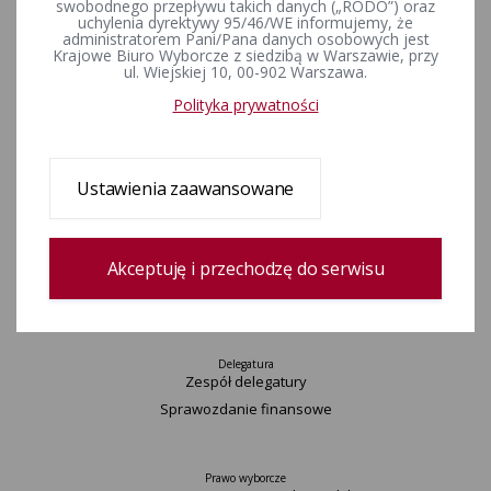
swobodnego przepływu takich danych („RODO”) oraz
Wydarzenia
uchylenia dyrektywy 95/46/WE informujemy, że
administratorem Pani/Pana danych osobowych jest
Informacje
Krajowe Biuro Wyborcze z siedzibą w Warszawie, przy
Wyjaśnienia, stanowiska, komunikaty
ul. Wiejskiej 10, 00-902 Warszawa.
Uchwały
Polityka prywatności
Postanowienia
Urzędnicy wyborczy
Okręgi wyborcze i obwody głosowania
Ustawienia zaawansowane
Konkurs „Wybieram Wybory”
Archiwum
Akceptuję i przechodzę do serwisu
Komisarz
Delegatura
Zespół delegatury
Sprawozdanie finansowe
Prawo wyborcze