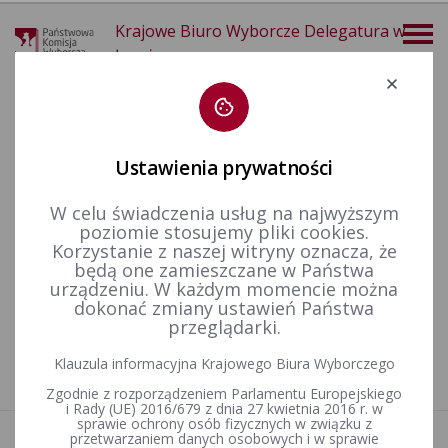
Krajowe Biuro Wyborcze Delegatura w
Łomży
Deklaracja dostępności
Ustawienia prywatności
W celu świadczenia usług na najwyższym
poziomie stosujemy pliki cookies.
więcej
Korzystanie z naszej witryny oznacza, że
będą one zamieszczane w Państwa
Finansowanie polityki
Sprawozdania finansowe
urządzeniu. W każdym momencie można
dokonać zmiany ustawień Państwa
przeglądarki.
Nie znaleziono artykułów
Klauzula informacyjna Krajowego Biura Wyborczego
Zgodnie z rozporządzeniem Parlamentu Europejskiego
i Rady (UE) 2016/679 z dnia 27 kwietnia 2016 r. w
sprawie ochrony osób fizycznych w związku z
przetwarzaniem danych osobowych i w sprawie
Aktualności