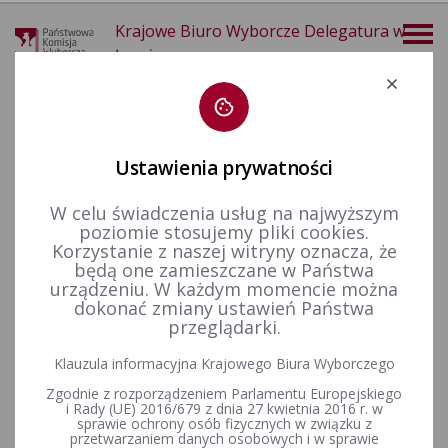
Krajowe Biuro Wyborcze Delegatura w
Łomży
Deklaracja dostępności
Ustawienia prywatności
W celu świadczenia usług na najwyższym
poziomie stosujemy pliki cookies.
więcej
Korzystanie z naszej witryny oznacza, że
będą one zamieszczane w Państwa
Wybory i referenda
Wybory samorządowe i referenda lokalne
Wybory samorządowe w 2014&nbsp;r.
Komitety wyborcze
urządzeniu. W każdym momencie można
dokonać zmiany ustawień Państwa
przeglądarki.
Wykaz stron internetowych komitetów wyborczych, których
Klauzula informacyjna Krajowego Biura Wyborczego
zawiadomienia przyjął Komisarz Wyborczy w Łomży.
Zgodnie z rozporządzeniem Parlamentu Europejskiego
i Rady (UE) 2016/679 z dnia 27 kwietnia 2016 r. w
sprawie ochrony osób fizycznych w związku z
przetwarzaniem danych osobowych i w sprawie
Wykaz zawiadomień o utworzeniu komitetu wyborczego