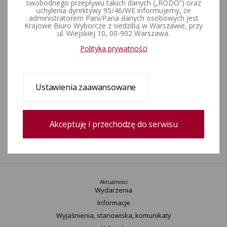
swobodnego przepływu takich danych („RODO”) oraz
złożonych Komisarzowi Wyborczemu w Łomży
uchylenia dyrektywy 95/46/WE informujemy, że
administratorem Pani/Pana danych osobowych jest
Krajowe Biuro Wyborcze z siedzibą w Warszawie, przy
ul. Wiejskiej 10, 00-902 Warszawa.
KOMUNIKAT Komisarza Wyborczego w Łomży o upływie
terminu zawiadomienia w sprawie utworzenia komitetów
Polityka prywatności
wyborczych
Ustawienia zaawansowane
KOMUNIKAT Komisarza Wyborczego w Łomży o miejscu i
czasie przyjmowania zawiadomień o utworzeniu komitetów
wyborczych
Akceptuję i przechodzę do serwisu
1
Aktualności
Wydarzenia
Informacje
Wyjaśnienia, stanowiska, komunikaty