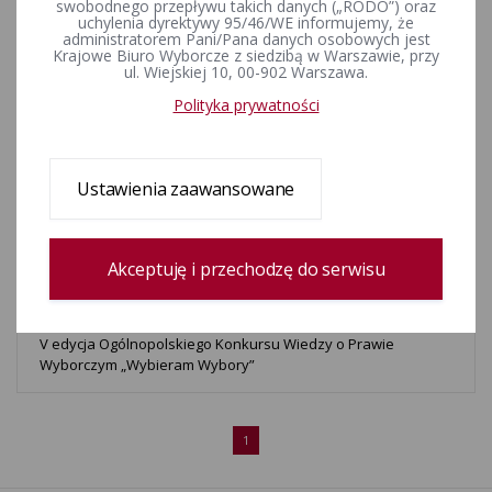
swobodnego przepływu takich danych („RODO”) oraz
o Prawie Wyborczym „Wybieram Wybory"
uchylenia dyrektywy 95/46/WE informujemy, że
administratorem Pani/Pana danych osobowych jest
Krajowe Biuro Wyborcze z siedzibą w Warszawie, przy
ul. Wiejskiej 10, 00-902 Warszawa.
Wyniki drugiego etapu V edycji konkursu „Wybieram Wybory”
(protokół)
Polityka prywatności
II etap V edycji Ogólnopolskiego Konkursu Wiedzy o Prawie
Ustawienia zaawansowane
Wyborczym „Wybieram Wybory”
Zmiana Regulaminu V edycji Ogólnopolskiego Konkursu
Akceptuję i przechodzę do serwisu
Wiedzy o Prawie Wyborczym „Wybieram Wybory”
V edycja Ogólnopolskiego Konkursu Wiedzy o Prawie
Wyborczym „Wybieram Wybory”
1