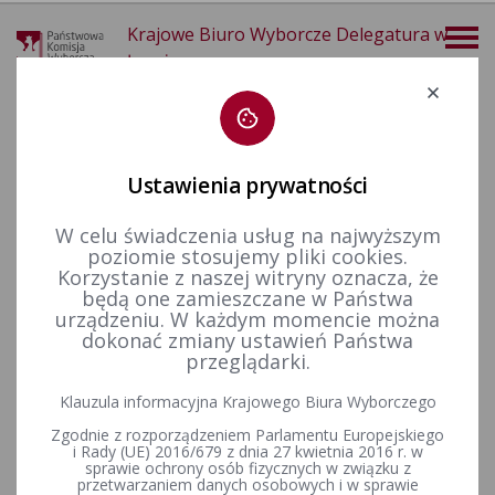
Krajowe Biuro Wyborcze Delegatura w
Łomży
Deklaracja dostępności
Ustawienia prywatności
W celu świadczenia usług na najwyższym
poziomie stosujemy pliki cookies.
więcej
Korzystanie z naszej witryny oznacza, że
będą one zamieszczane w Państwa
Aktualności
Konkurs „Wybieram Wybory”
V edycja
urządzeniu. W każdym momencie można
dokonać zmiany ustawień Państwa
przeglądarki.
Za nami finał V edycji Ogólnopolskiego Konkursu Wiedzy o
Klauzula informacyjna Krajowego Biura Wyborczego
Prawie Wyborczym „Wybieram Wybory"
Zgodnie z rozporządzeniem Parlamentu Europejskiego
i Rady (UE) 2016/679 z dnia 27 kwietnia 2016 r. w
sprawie ochrony osób fizycznych w związku z
przetwarzaniem danych osobowych i w sprawie
16 stycznia - finał V edycji Ogólnopolskiego Konkursu Wiedzy