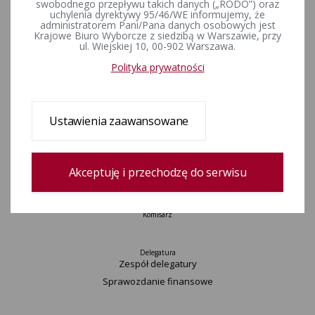
swobodnego przepływu takich danych („RODO”) oraz
uchylenia dyrektywy 95/46/WE informujemy, że
Aktualności
administratorem Pani/Pana danych osobowych jest
Wydarzenia
Krajowe Biuro Wyborcze z siedzibą w Warszawie, przy
ul. Wiejskiej 10, 00-902 Warszawa.
Informacje
Wyjaśnienia, stanowiska, komunikaty
Polityka prywatności
Uchwały
Postanowienia
Urzędnicy wyborczy
Ustawienia zaawansowane
Okręgi wyborcze i obwody głosowania
Konkurs „Wybieram Wybory”
Archiwum
Akceptuję i przechodzę do serwisu
Komisarz
Delegatura
Zespół delegatury
Sprawozdanie finansowe