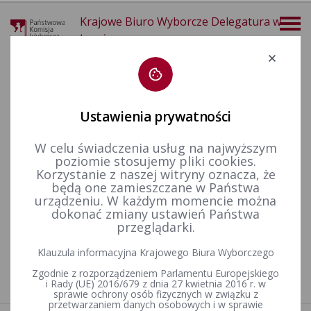
Krajowe Biuro Wyborcze Delegatura w
Łomży
Deklaracja dostępności
Ustawienia prywatności
W celu świadczenia usług na najwyższym
poziomie stosujemy pliki cookies.
22-02-2026
Korzystanie z naszej witryny oznacza, że
KALENDARIUM 15-03-2026
będą one zamieszczane w Państwa
urządzeniu. W każdym momencie można
dokonać zmiany ustawień Państwa
przeglądarki.
Wybory uzupełniające do Rady Gminy Kobylin - Borzymy w
okręgu wyborczym Nr 14 zarządzone na dzień 15 marca 2026
Klauzula informacyjna Krajowego Biura Wyborczego
r.
Zgodnie z rozporządzeniem Parlamentu Europejskiego
i Rady (UE) 2016/679 z dnia 27 kwietnia 2016 r. w
sprawie ochrony osób fizycznych w związku z
przetwarzaniem danych osobowych i w sprawie